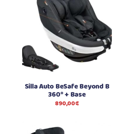
Silla Auto BeSafe Beyond B
360º + Base
890,00
€